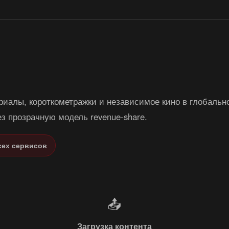
для дистрибьюто
иалы, короткометражки и независимое кино в глобально
ез прозрачную модель revenue-share.
сех сервисов
📤
Загрузка контента