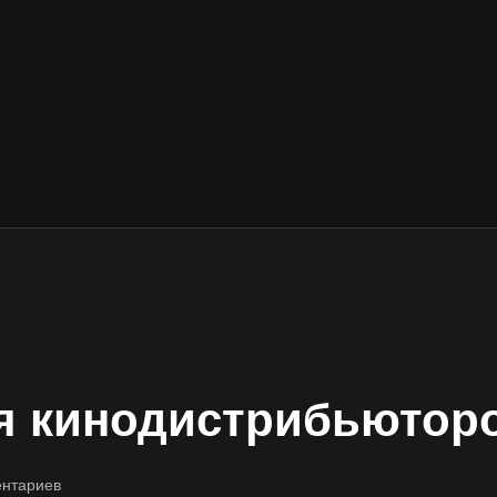
я кинодистрибьютор
ентариев