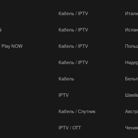
Кабель / IPTV
Итал
N
Кабель / IPTV
Испа
 / Play NOW
Кабель / IPTV
Поль
Кабель / IPTV
Ниде
Кабель
Бельг
IPTV
Швей
Кабель / Спутник
Австр
IPTV / OTT
Чехи