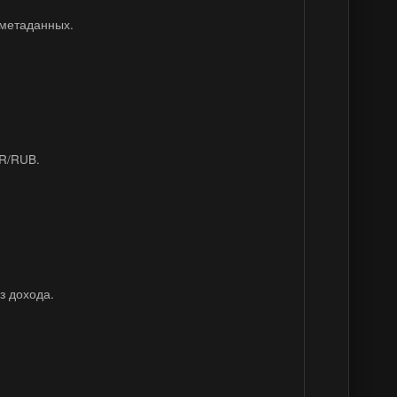
 метаданных.
UR/RUB.
з дохода.