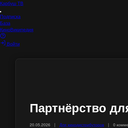
Карбуш
ТВ
Подписка
База
КиноВикипедия
Войти
Партнёрство дл
20.05.2026
|
Для кинодистрибуторов
|
0 комм