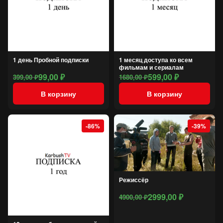
1 день Пробной подписки
1 месяц доступа ко всем
фильмам и сериалам
99,00
₽
599,00
₽
399,00
₽
1680,00
₽
Первоначальная
Текущая
Первоначальная
Текущая
цена
цена:
цена
цена:
В корзину
В корзину
составляла
99,00 ₽.
составляла
599,00 ₽.
399,00 ₽.
1680,00 ₽.
-86%
-39%
Режиссёр
2999,00
₽
4900,00
₽
Первоначальная
Текущая
цена
цена: