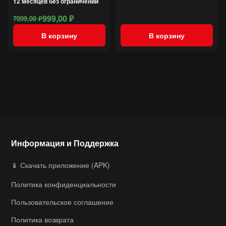
составляла
2999,00 ₽.
12 месяцев без ограничений
4900,00 ₽.
999,00
₽
7099,00
₽
Первоначальная
Текущая
цена
цена:
В корзину
В корзину
составляла
999,00 ₽.
7099,00 ₽.
Информация и Поддержка
📱 Скачать приложение (APK)
Политика конфиденциальности
Пользовательское соглашение
Политика возврата