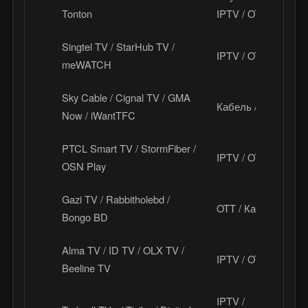
М
Tonton
IPTV / OTT
Singtel TV / StarHub TV /
IPTV / OTT
С
meWATCH
Sky Cable / Cignal TV / GMA
Кабель / OTT
Ф
Now / iWantTFC
PTCL Smart TV / StormFiber /
IPTV / OTT
П
OSN Play
Gazi TV / Rabbitholebd /
OTT / Кабель
Б
Bongo BD
Alma TV / ID TV / OLX TV /
IPTV / OTT
К
Beeline TV
IPTV /