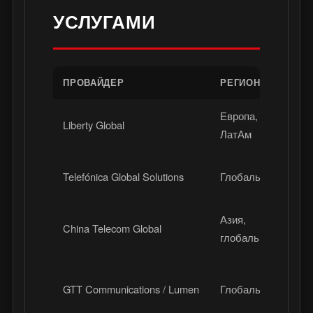
УСЛУГАМИ
ПРОВАЙДЕР
РЕГИОН
ТИП
Европа,
Virg
Liberty Global
ЛатАм
Zigg
Кор
Telefónica Global Solutions
Глобально
ТВ-
Азия,
IPTV
China Telecom Global
глобально
инт
CDN
GTT Communications / Lumen
Глобально
пла
опе