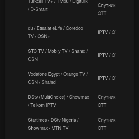
Turkcell TV+ / Tivibu / Digiturk
Спутник /
Т
/ D-Smart
OTT
du / Etisalat eLife / Ooredoo
IPTV / OTT
О
TV / OSN+
STC TV / Mobily TV / Shahid /
С
IPTV / OTT
OSN
А
Vodafone Egypt / Orange TV /
IPTV / OTT
Е
OSN / Shahid
DStv (MultiChoice) / Showmax
Спутник /
Ю
/ Telkom IPTV
OTT
Startimes / DStv Nigeria /
Спутник /
Н
Showmax / MTN TV
OTT