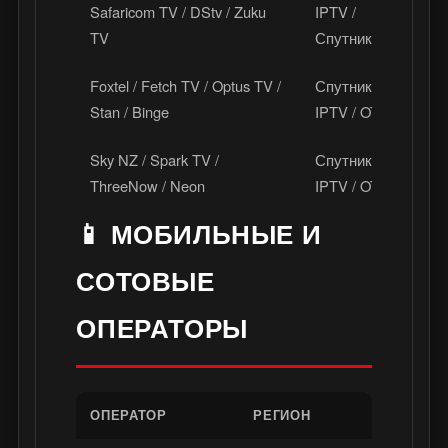
Safaricom TV / DStv / Zuku
IPTV /
К
TV
Спутник
А
Foxtel / Fetch TV / Optus TV /
Спутник /
А
Stan / Binge
IPTV / OTT
Sky NZ / Spark TV /
Спутник /
Н
ThreeNow / Neon
IPTV / OTT
📱 МОБИЛЬНЫЕ И
СОТОВЫЕ
ОПЕРАТОРЫ
ОПЕРАТОР
РЕГИОН
ТВ / СТР