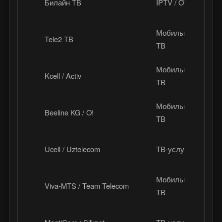
Билайн ТВ
IPTV / OTT
К
Мобильное
Tele2 ТВ
Р
ТВ
Мобильный
Kcell / Activ
К
ТВ
Мобильный
Beeline KG / O!
К
ТВ
Ucell / Uztelecom
ТВ-услуги
У
Мобильный
Viva-MTS / Team Telecom
А
ТВ