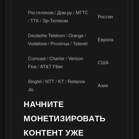
Ростелеком / Дом.ру / МГТС
Россия
IPTV
/ ТТК / Эр-Телеком
Deutsche Telekom / Orange /
IPTV
Европа
Vodafone / Proximus / Telenet
агре
Comcast / Charter / Verizon
Кабе
США
Fios / AT&T Fiber
IPT
Singtel / NTT / KT / Reliance
IPTV
Азия
Jio
OTT
НАЧНИТЕ
МОНЕТИЗИРОВАТЬ
КОНТЕНТ УЖЕ