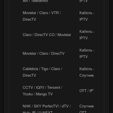
AR / Telecentro
IPTV
Movistar / Claro / VTR /
Кабель /
Ч
DirecTV
IPTV
Кабель /
Claro / DirecTV CO / Movistar
К
IPTV
Кабель /
Movistar / Claro / DirecTV
П
IPTV
Cablebús / Tigo / Claro /
Кабель /
Ц
DirecTV
Спутник
А
CCTV / iQIYI / Tencent /
OTT / IPTV
К
Youku / Mango TV
NHK / SKY PerfecTV! / dTV /
Спутник /
Я
Hulu JP / U-NEXT
OTT