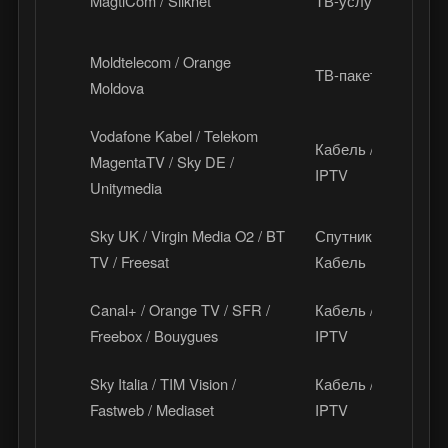
MagtiCom / Silknet
ТВ-услуги
Г
Moldtelecom / Orange
ТВ-пакеты
М
Moldova
Vodafone Kabel / Telekom
Кабель /
MagentaTV / Sky DE /
Г
IPTV
Unitymedia
Sky UK / Virgin Media O2 / BT
Спутник /
В
TV / Freesat
Кабель
Canal+ / Orange TV / SFR /
Кабель /
Ф
Freebox / Bouygues
IPTV
Sky Italia / TIM Vision /
Кабель /
И
Fastweb / Mediaset
IPTV