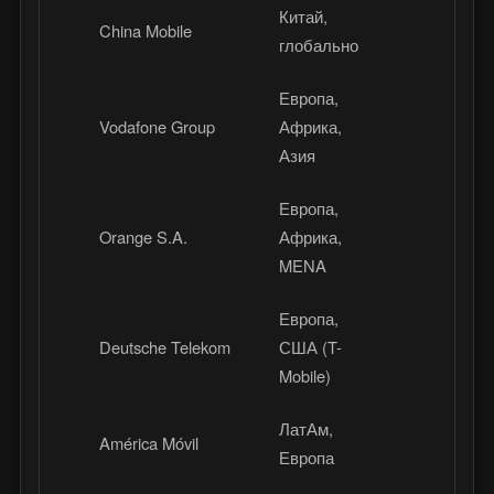
Китай,
China Mobile
Migu Video
глобально
Европа,
Vodafone Group
Африка,
Vodafone T
Азия
Европа,
Orange S.A.
Африка,
Orange TV,
MENA
Европа,
Deutsche Telekom
США (T-
MagentaTV,
Mobile)
ЛатАм,
América Móvil
Claro video
Европа