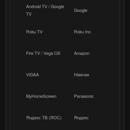
Android TV / Google
Google
Мир
TV
США, 
Roku TV
Roku Inc.
Европ
Fire TV / Vega OS
Amazon
Мир
VIDAA
Hisense
Азия,
MyHomeScreen
Panasonic
Мир
Яндекс ТВ (ЯОС)
Яндекс
Росси