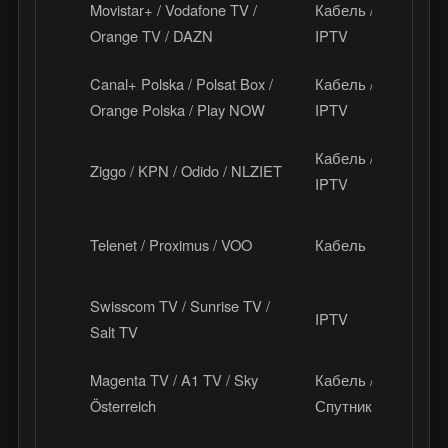
Movistar+ / Vodafone TV /
Кабель /
И
Orange TV / DAZN
IPTV
Canal+ Polska / Polsat Box /
Кабель /
П
Orange Polska / Play NOW
IPTV
Кабель /
Ziggo / KPN / Odido / NLZIET
Н
IPTV
Telenet / Proximus / VOO
Кабель
Б
Swisscom TV / Sunrise TV /
IPTV
Ш
Salt TV
Magenta TV / A1 TV / Sky
Кабель /
А
Österreich
Спутник