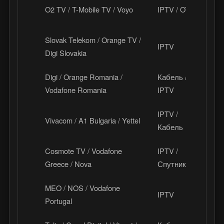
O2 TV / T-Mobile TV / Voyo
IPTV / OTT
Ч
Slovak Telekom / Orange TV /
IPTV
С
Digi Slovakia
Digi / Orange Romania /
Кабель /
Р
Vodafone Romania
IPTV
IPTV /
Vivacom / A1 Bulgaria / Yettel
Б
Кабель
Cosmote TV / Vodafone
IPTV /
Г
Greece / Nova
Спутник
MEO / NOS / Vodafone
IPTV
П
Portugal