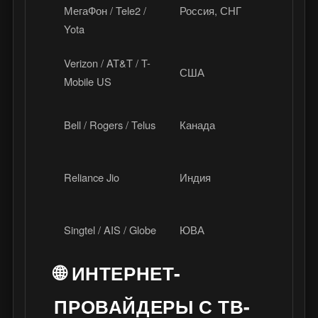
МегаФон / Tele2 /
Россия, СНГ
Кинопоиск
Yota
Verizon / AT&T / T-
Verizon my
США
Mobile US
integration,
Bell / Rogers / Telus
Канада
Bell TV, Sh
Reliance Jio
Индия
JioTV, Jio
Cast, AIS P
Singtel / AIS / Globe
ЮВА
GCash+стр
🌐 ИНТЕРНЕТ-
ПРОВАЙДЕРЫ С ТВ-