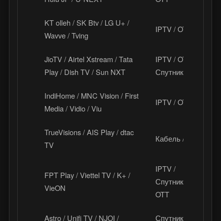
KT olleh / SK Btv / LG U+ /
IPTV / OTT
Ю
Wavve / Tving
JioTV / Airtel Xstream / Tata
IPTV / OTT /
И
Play / Dish TV / Sun NXT
Спутник
IndiHome / MNC Vision / First
IPTV / OTT
И
Media / Vidio / Viu
TrueVisions / AIS Play / dtac
Кабель / OTT
Т
TV
IPTV /
FPT Play / Viettel TV / K+ /
Спутник /
В
VieON
OTT
Astro / Unifi TV / NJOI /
Спутник /