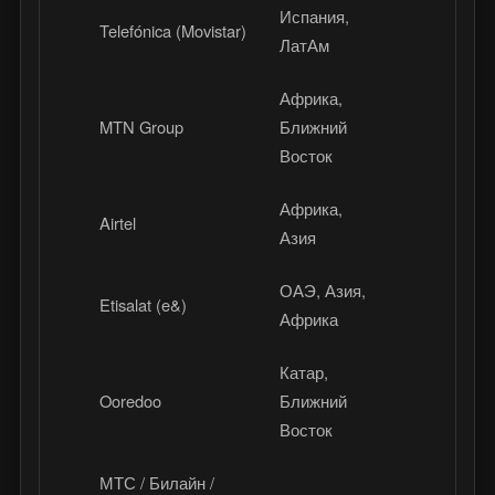
Испания,
Telefónica (Movistar)
Movistar Pl
ЛатАм
Африка,
MTN Group
Ближний
MTN TV
Восток
Африка,
Airtel
Airtel Xstr
Азия
ОАЭ, Азия,
Etisalat (e&)
eLife, Watc
Африка
Катар,
Ooredoo
Ближний
Ooredoo T
Восток
МТС / Билайн /