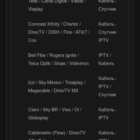
Telia / Canal Digital / Viasat /
Кабель /
С
Viaplay
Спутник
Comcast Xfinity / Charter /
Кабель /
DirecTV / DISH / Fios / AT&T /
Спутник /
С
Cox
IPTV
Bell Fibe / Rogers Ignite /
IPTV /
К
Telus Optik / Shaw / Videotron
Кабель
Кабель /
Izzi / Sky México / Totalplay /
IPTV /
М
Megacable / DirecTV MX
Спутник
Claro / Sky BR / Vivo / Oi /
Кабель /
Б
Globoplay
IPTV
Cablevisión (Flow) / DirecTV
Кабель /
А