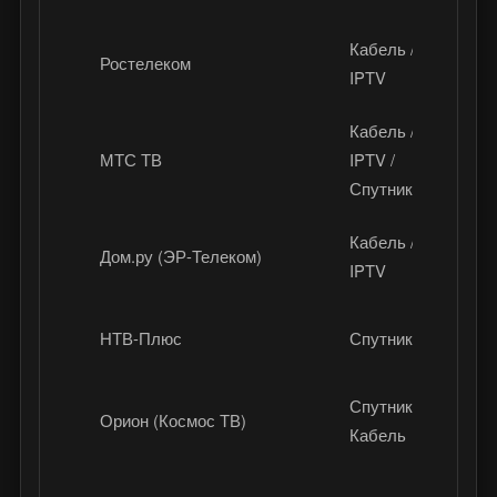
Кабель /
Ростелеком
Р
IPTV
Кабель /
МТС ТВ
IPTV /
Р
Спутник
Кабель /
Дом.ру (ЭР-Телеком)
Р
IPTV
НТВ-Плюс
Спутник
Р
Спутник /
Орион (Космос ТВ)
Р
Кабель
Р