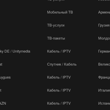
Мобильный ТВ
Армен
ТВ-услуги
Грузия
ТВ-пакеты
Молдо
ky DE / Unitymedia
Кабель / IPTV
Герма
at
Спутник / Кабель
Велик
ouygues
Кабель / IPTV
Франц
t
Кабель / IPTV
Итали
DAZN
Кабель / IPTV
Испан