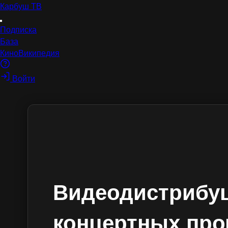
Карбуш
ТВ
Подписка
База
КиноВикипедия
Войти
Видеодистрибуц
концертных про