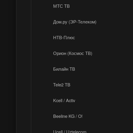
МТС ТВ
Дом.ру (ЭР-Телеком)
НТВ-Плюс
Орион (Космос ТВ)
Билайн ТВ
Tele2 ТВ
Kcell / Activ
Beeline KG / O!
Ucell / Uztelecom