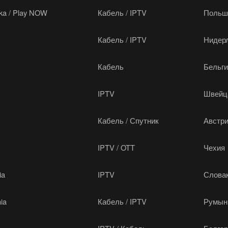
ska / Play NOW
Кабель / IPTV
Польш
Кабель / IPTV
Нидер
Кабель
Бельг
IPTV
Швейц
Кабель / Спутник
Австр
IPTV / OTT
Чехия
ia
IPTV
Слова
ia
Кабель / IPTV
Румын