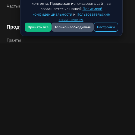
контента. Продолжая использовать сайт, вы
Частые вопросы (FAQ)
соглашаетесь с нашей
Политикой
конфиденциальности
и
Пользовательским
соглашением
.
Продукт и Развитие
Принять все
Только необходимые
Настройки
Гранты
О нас
Вакансии
Политикой
конфиденциальности
Пользовательским
соглашением
Бизнес и Медиа
Принять все
Только необходимые
Настройки
Пресс-кит
Контакты
КиноВикипедия