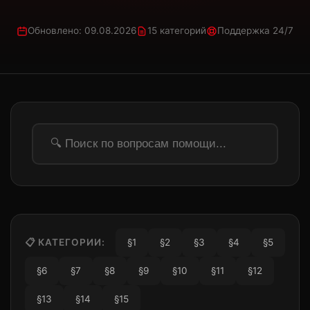
Обновлено: 09.08.2026
15 категорий
Поддержка 24/7
📋 КАТЕГОРИИ:
§1
§2
§3
§4
§5
§6
§7
§8
§9
§10
§11
§12
§13
§14
§15