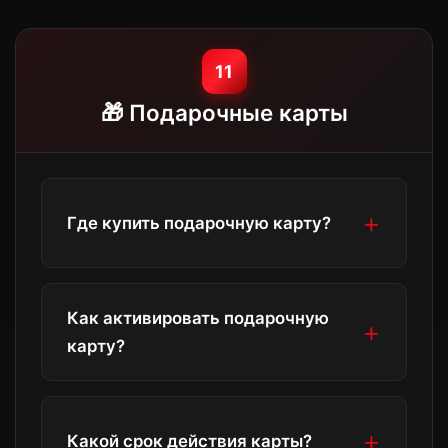
отличаться. Рекомендуется
использовать сервис в стране
11
регистрации аккаунта.
🎁 Подарочные карты
Где купить подарочную карту?
В розничных магазинах партнёров, на
Как активировать подарочную
сайте Карбуш ТВ или у онлайн-
карту?
ретейлеров.
Войдите в аккаунт, перейдите в
«Подписка» → «Активировать код» и
Какой срок действия карты?